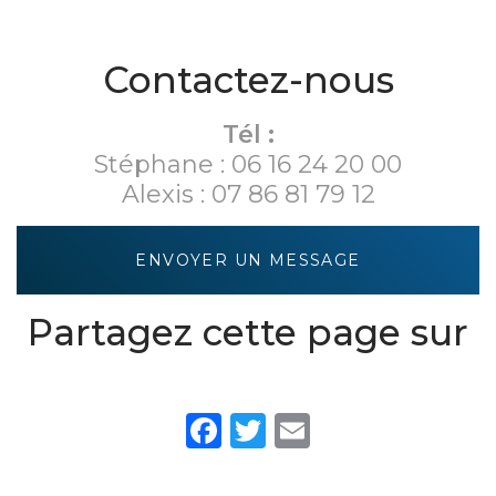
partenaire de
aménagement
Courtivron:
Kréatitud
d'un studio
LES
meublé à
DEPENDANCES
Contactez-nous
Dijon
- LA GRANGE
Tél :
Stéphane :
06 16 24 20 00
Alexis :
07 86 81 79 12
ENVOYER UN MESSAGE
Partagez cette page sur
Facebook
Twitter
Email