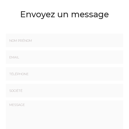
Envoyez un message
Nom
-
Prénom
Email
:
:
*
*
Tél.
:
*
Société
: