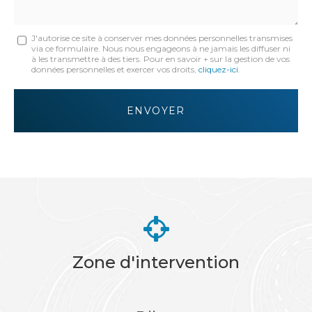
Message
J'autorise ce site à conserver mes données personnelles transmises
via ce formulaire. Nous nous engageons à ne jamais les diffuser ni
:
à les transmettre à des tiers. Pour en savoir + sur la gestion de vos
données personnelles et exercer vos droits,
cliquez-ici
.
*
Acceptation
RGPD
ENVOYER
*
Zone d'intervention