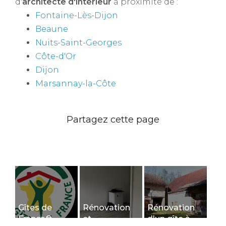
d'
architecte d'intérieur
à proximité de :
Fontaine-Lès-Dijon
Beaune
Nuits-Saint-Georges
Côte-d'Or
Dijon
Marsannay-la-Côte
Gîtes de
Rénovation
Rénovation
France®
et
d'un gîte à