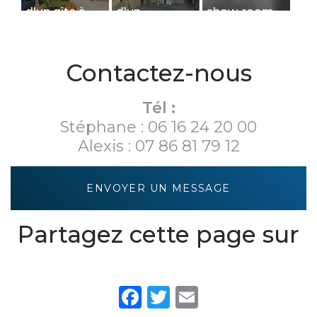
d'un gîte à
d'un
show-room
Courtivron:
logement de
de
LES
tourisme à
présentation
DEPENDANCES
Dijon
de solutions
Contactez-nous
- LA GRANGE
de
revalorisations
énergétiques
Tél :
- M...
Stéphane :
06 16 24 20 00
Alexis :
07 86 81 79 12
ENVOYER UN MESSAGE
Partagez cette page sur
Facebook
Twitter
Email