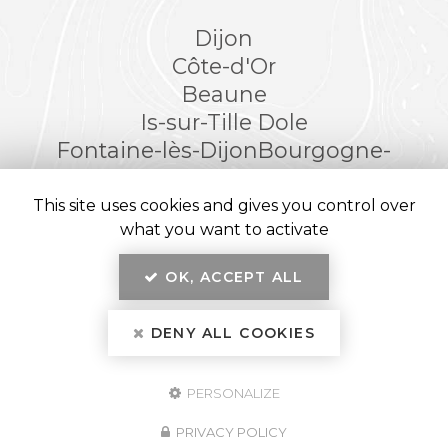
Dijon
Côte-d'Or
Beaune
Is-sur-Tille
Dole
Fontaine-lès-Dijon
Bourgogne-
Franche-Comté
This site uses cookies and gives you control over
what you want to activate
OK, ACCEPT ALL
En savoir +
Kréatitud Design d’intérieurs, architecte et décorateur
d’intérieur
à Dijon
DENY ALL COOKIES
Kréatitud
Mentions légales
-
Plan du site
-
Liens utiles
-
Secteur
-
Cookies
PERSONALIZE
Création et référencement de site Internet
Fermer
Demande de Devis
Notre savoir-faire : Architecte d'intérieur à Dijon
PRIVACY POLICY