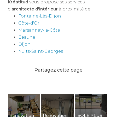
Kréatitud
vous propose ses services
d'
architecte d'intérieur
à proximité de :
Fontaine-Lès-Dijon
Côte-d'Or
Marsannay-la-Côte
Beaune
Dijon
Nuits-Saint-Georges
Rénovation
Rénovation
ISOLE PLUS -