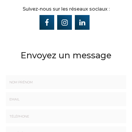
Suivez-nous sur les réseaux sociaux :
Envoyez un message
Nom
-
Prénom
Email
:
:
*
*
Tél.