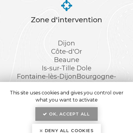
Zone d'intervention
Dijon
Côte-d'Or
Beaune
Is-sur-Tille
Dole
Fontaine-lès-Dijon
Bourgogne-
Franche-Comté
This site uses cookies and gives you control over
what you want to activate
OK, ACCEPT ALL
En savoir +
Kréatitud Design d’intérieurs, architecte et décorateur
d’intérieur
à Dijon
DENY ALL COOKIES