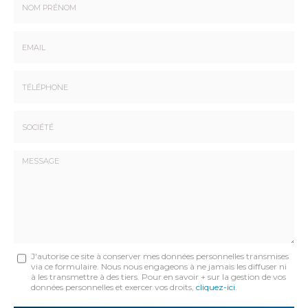
Nom
-
Prénom
Email
:
:
*
*
Tél.
:
*
Société
:
Message
J'autorise ce site à conserver mes données personnelles transmises
via ce formulaire. Nous nous engageons à ne jamais les diffuser ni
:
à les transmettre à des tiers. Pour en savoir + sur la gestion de vos
données personnelles et exercer vos droits,
cliquez-ici
.
*
Acceptation