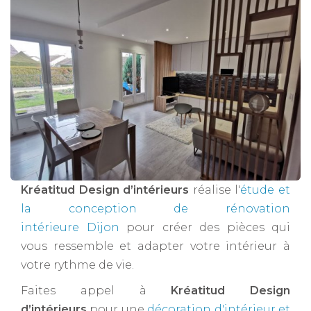
Kréatitud Design d’intérieurs
réalise l'
étude et
la conception de rénovation
intérieure Dijon
pour créer des pièces qui
vous ressemble et adapter votre intérieur à
votre rythme de vie.
Faites appel à
Kréatitud Design
d’intérieurs
pour une
décoration d'intérieur et