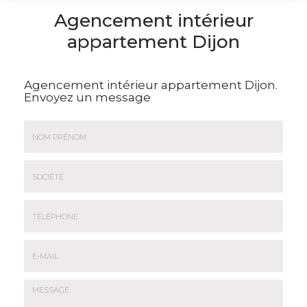
Agencement intérieur
appartement Dijon
Agencement intérieur appartement Dijon.
Envoyez un message
Nom
&
Prénom
Société
*
:
Téléphone
E-
mail