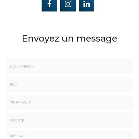
Envoyez un message
Nom
-
Prénom
Email
:
:
*
*
Tél.
:
*
Société