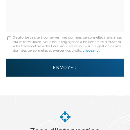
:
Message
J'autorise ce site à conserver mes données personnelles transmises
via ce formulaire. Nous nous engageons à ne jamais les diffuser ni
:
à les transmettre à des tiers. Pour en savoir + sur la gestion de vos
données personnelles et exercer vos droits,
cliquez-ici
.
*
Acceptation
RGPD
ENVOYER
*