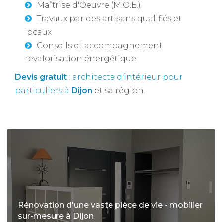
Maîtrise d'Oeuvre (M.O.E.)
Travaux par des artisans qualifiés et
locaux
Conseils et accompagnement
revalorisation énergétique
Devis gratuit
: architecte d'intérieur pour
particuliers à
Dijon
et sa région.
Rénovation d'une vaste pièce de vie - mobilier
sur-mesure à Dijon