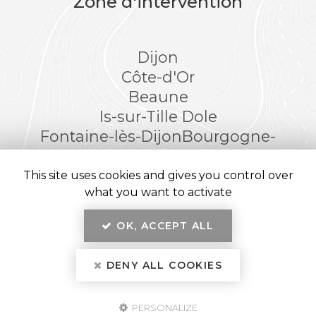
Zone d'intervention
Dijon
Côte-d'Or
Beaune
Is-sur-Tille
Dole
Fontaine-lès-Dijon
Bourgogne-
Franche-Comté
This site uses cookies and gives you control over
what you want to activate
OK, ACCEPT ALL
En savoir +
Kréatitud Design d’intérieurs, architecte et décorateur
d’intérieur
à Dijon
DENY ALL COOKIES
Kréatitud
Mentions légales
-
Plan du site
-
Liens utiles
-
Secteur
-
Cookies
PERSONALIZE