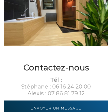
Contactez-nous
Tél :
Stéphane :
06 16 24 20 00
Alexis :
07 86 81 79 12
ENVOYER UN MESSAGE