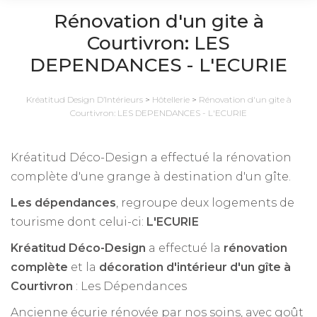
Rénovation d'un gite à
Courtivron: LES
DEPENDANCES - L'ECURIE
Kréatitud Design D’Intérieurs
>
Hôtellerie
>
Rénovation d'un gite à
Courtivron: LES DEPENDANCES - L'ECURIE
Kréatitud Déco-Design a effectué la rénovation
complète d'une grange à destination d'un gîte.
Les dépendances
, regroupe deux logements de
tourisme dont celui-ci:
L'ECURIE
Kréatitud Déco-Design
a effectué la
rénovation
complète
et la
décoration d'intérieur d'un gîte à
Courtivron
: Les Dépendances
Ancienne écurie rénovée par nos soins, avec goût