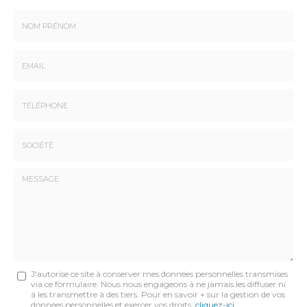
Nom
-
Prénom
Email
:
:
*
*
Tél.
:
*
Société
:
Message
J'autorise ce site à conserver mes données personnelles transmises
via ce formulaire. Nous nous engageons à ne jamais les diffuser ni
:
à les transmettre à des tiers. Pour en savoir + sur la gestion de vos
données personnelles et exercer vos droits,
cliquez-ici
.