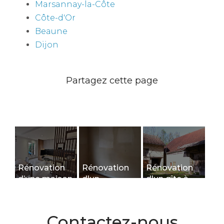
Marsannay-la-Côte
Côte-d'Or
Beaune
Dijon
Rénovation
Rénovation
Rénovation
d’une maison
d'un
d'un gîte à
à Chevigny-
logement
Courtivron:
Saint-
étudiant à
LES
Sauveur
Dijon
DEPENDANCES
Contactez-nous
- L'ECURIE