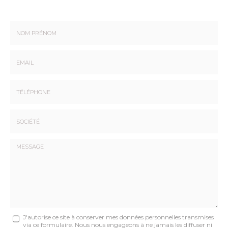
Nom
-
Prénom
Email
:
:
*
*
Tél.
:
*
Société
:
Message
J'autorise ce site à conserver mes données personnelles transmises
via ce formulaire. Nous nous engageons à ne jamais les diffuser ni