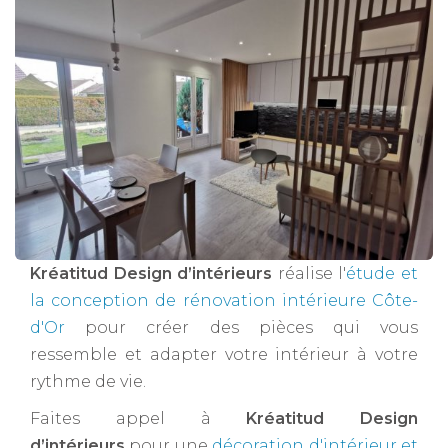
Kréatitud Design d’intérieurs
réalise l'
étude et
la conception de rénovation intérieure Côte-
d'Or
pour créer des pièces qui vous
ressemble et adapter votre intérieur à votre
rythme de vie.
Faites appel à
Kréatitud Design
d’intérieurs
pour une
décoration d'intérieur et