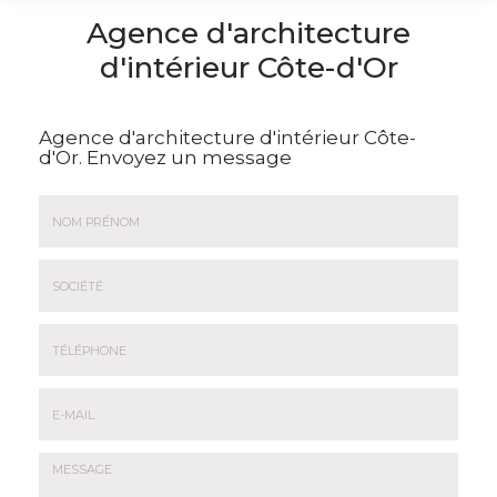
Agence d'architecture
d'intérieur Côte-d'Or
Agence d'architecture d'intérieur Côte-
d'Or.
Envoyez un message
Nom
&
Prénom
Société
*
:
Téléphone
E-
mail