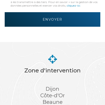
:
à les transmettre à des tiers. Pour en savoir + sur la gestion de vos
données personnelles et exercer vos droits,
cliquez-ici
.
*
Acceptation
RGPD
ENVOYER
*
Zone d'intervention
Dijon
Côte-d'Or
Beaune