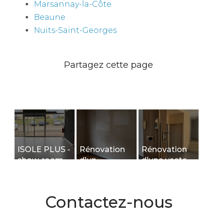
Marsannay-la-Côte
Beaune
Nuits-Saint-Georges
ISOLE PLUS -
Rénovation
Rénovation
show-room
d'un
d'une vaste
de
logement
pièce de vie -
présentation
étudiant à
mobilier sur-
de solutions
Dijon
mesure à
Contactez-nous
de
Dijon
revalorisations