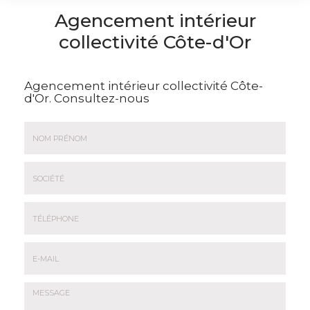
Agencement intérieur
collectivité Côte-d'Or
Agencement intérieur collectivité Côte-
d'Or.
Consultez-nous
Nom
&
Prénom
Société
*
:
Téléphone
E-
mail