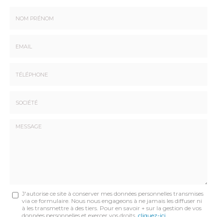
Nom
-
Prénom
Email
:
:
*
*
Tél.
:
*
Société
:
Message
J'autorise ce site à conserver mes données personnelles transmises
via ce formulaire. Nous nous engageons à ne jamais les diffuser ni
:
à les transmettre à des tiers. Pour en savoir + sur la gestion de vos
données personnelles et exercer vos droits,
cliquez-ici
.