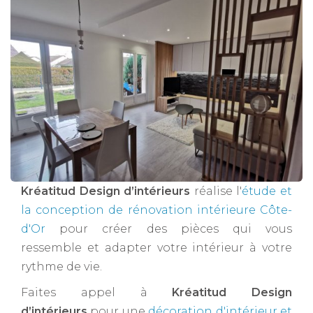
Kréatitud Design d’intérieurs
réalise l'
étude et
la conception de rénovation intérieure Côte-
d'Or
pour créer des pièces qui vous
ressemble et adapter votre intérieur à votre
rythme de vie.
Faites appel à
Kréatitud Design
d’intérieurs
pour une
décoration d'intérieur et