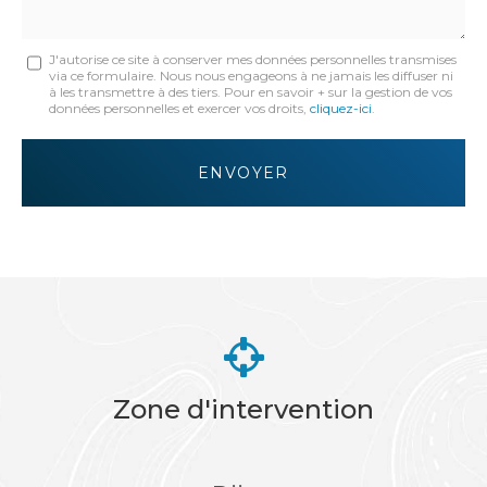
Message
J'autorise ce site à conserver mes données personnelles transmises
via ce formulaire. Nous nous engageons à ne jamais les diffuser ni
:
à les transmettre à des tiers. Pour en savoir + sur la gestion de vos
données personnelles et exercer vos droits,
cliquez-ici
.
*
Acceptation
RGPD
ENVOYER
*
Zone d'intervention