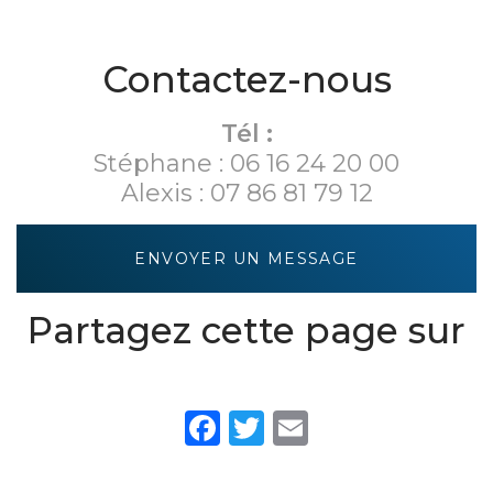
pièce de vie -
Courtivron:
à Chevigny-
mobilier sur-
LES
Saint-
mesure à
DEPENDANCES
Sauveur
Contactez-nous
Dijon
- L'ECURIE
Tél :
Stéphane :
06 16 24 20 00
Alexis :
07 86 81 79 12
ENVOYER UN MESSAGE
Partagez cette page sur
Facebook
Twitter
Email