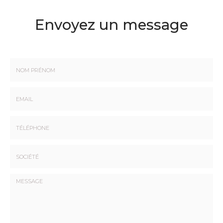
Envoyez un message
Nom
-
Prénom
Email
:
:
*
*
Tél.
:
*
Société
: