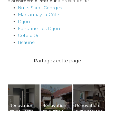
d'
architecte d'intérieur
à proximité de :
Nuits-Saint-Georges
Marsannay-la-Côte
Dijon
Fontaine-Lès-Dijon
Côte-d'Or
Beaune
Rénovation
Rénovation
Rénovation
d'une vaste
d'un gîte à
d’une maison