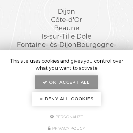
Dijon
Côte-d'Or
Beaune
Is-sur-Tille
Dole
Fontaine-lès-Dijon
Bourgogne-
Franche-Comté
This site uses cookies and gives you control over
what you want to activate
OK, ACCEPT ALL
En savoir +
Kréatitud Design d’intérieurs, architecte et décorateur
d’intérieur
à Dijon
DENY ALL COOKIES
Kréatitud
Mentions légales
-
Plan du site
-
Liens utiles
-
Secteur
-
Cookies
PERSONALIZE
Création et référencement de site Internet
Fermer
Demande de Devis
Notre savoir-faire : Architecte d'intérieur à Dijon
PRIVACY POLICY