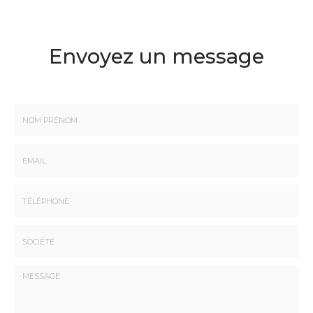
Envoyez un message
Nom
-
Prénom
Email
:
:
*
*
Tél.
:
*
Société
: