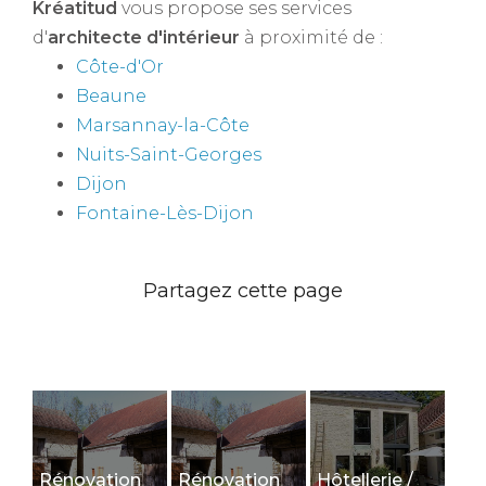
Kréatitud
vous propose ses services
d'
architecte d'intérieur
à proximité de :
Côte-d'Or
Beaune
Marsannay-la-Côte
Nuits-Saint-Georges
Dijon
Fontaine-Lès-Dijon
Rénovation
Rénovation
Hôtellerie /