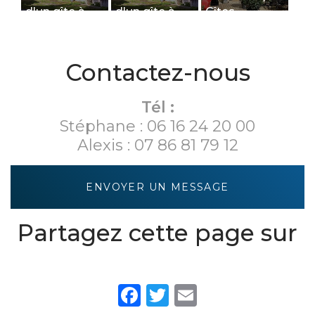
d'un gîte à
d'un gîte à
Gîtes
Courtivron:
Courtivron:
LES
LES
DEPENDANCES
DEPENDANCES
Contactez-nous
- L'ECURIE
- LA GRANGE
Tél :
Stéphane :
06 16 24 20 00
Alexis :
07 86 81 79 12
ENVOYER UN MESSAGE
Partagez cette page sur
Facebook
Twitter
Email