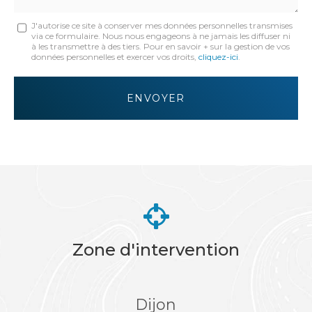
Message
J'autorise ce site à conserver mes données personnelles transmises
via ce formulaire. Nous nous engageons à ne jamais les diffuser ni
:
à les transmettre à des tiers. Pour en savoir + sur la gestion de vos
données personnelles et exercer vos droits,
cliquez-ici
.
*
Acceptation
RGPD
ENVOYER
*
Zone d'intervention
Dijon