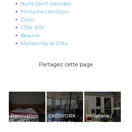
Nuits-Saint-Georges
Fontaine-Lès-Dijon
Dijon
Côte-d'Or
Beaune
Marsannay-la-Côte
Rénovation
GKOWORK -
Hôtellerie /
d'un hôtel à
Espace de
Gîtes
Beaune
coworking -