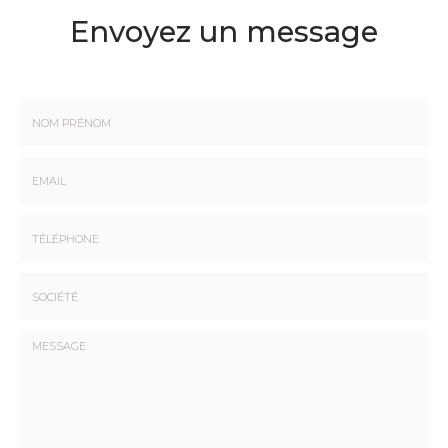
Envoyez un message
Nom
-
Prénom
Email
:
:
*
*
Tél.
:
*
Société
: