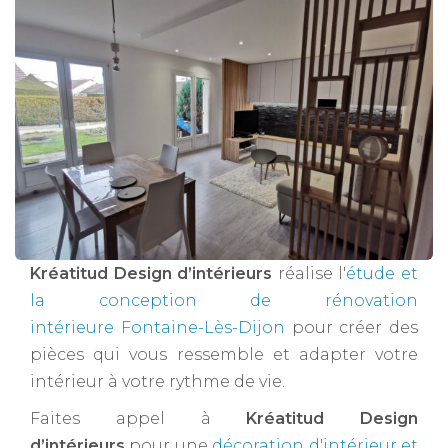
Kréatitud Design d’intérieurs
réalise l'
étude et
la conception de rénovation
intérieure Fontaine-Lès-Dijon
pour créer des
pièces qui vous ressemble et adapter votre
intérieur à votre rythme de vie.
Faites appel à
Kréatitud Design
d’intérieurs
pour une
décoration d'intérieur et