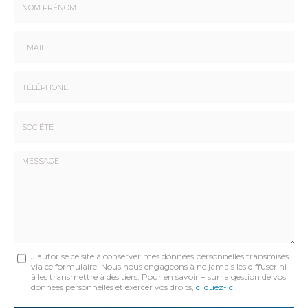
Nom
-
Prénom
Email
:
:
*
*
Tél.
:
*
Société
:
Message
J'autorise ce site à conserver mes données personnelles transmises
via ce formulaire. Nous nous engageons à ne jamais les diffuser ni
:
à les transmettre à des tiers. Pour en savoir + sur la gestion de vos
données personnelles et exercer vos droits,
cliquez-ici
.
*
Acceptation