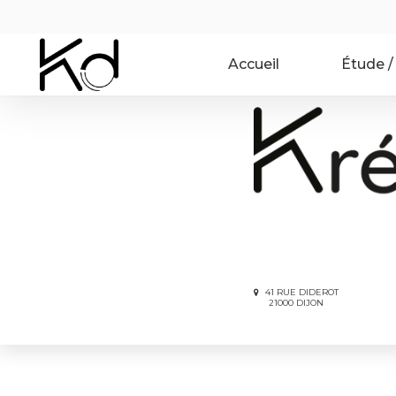
Aller
au
contenu
Accueil
Étude /
principal
41 RUE DIDEROT
21000 DIJON