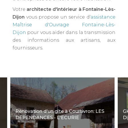
Votre
architecte d'intérieur à Fontaine-Lès-
Dijon ​
vous propose un service d'
assistance
Maîtrise d'Ouvrage Fontaine-Lès-
Dijon
pour vous aider dans la transmission
des informations aux artisans, aux
fournisseurs.
Rénovation d'un gîte à Courtivron: LES
G
DEPENDANCES - L'ECURIE
Di