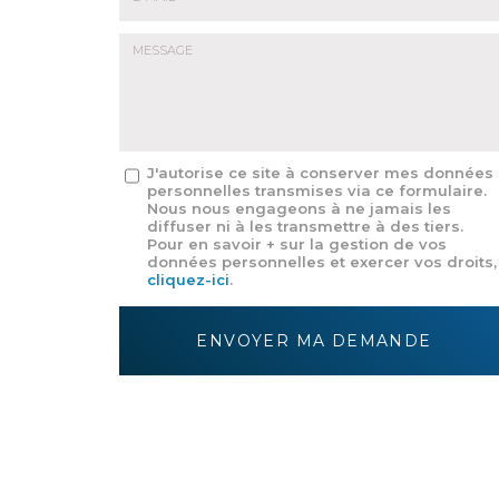
E-
mail
*
Message
J'autorise ce site à conserver mes données
personnelles transmises via ce formulaire.
:
Nous nous engageons à ne jamais les
*
diffuser ni à les transmettre à des tiers.
Pour en savoir + sur la gestion de vos
données personnelles et exercer vos droits,
cliquez-ici
.
Acceptation
RGPD
ENVOYER MA DEMANDE
*