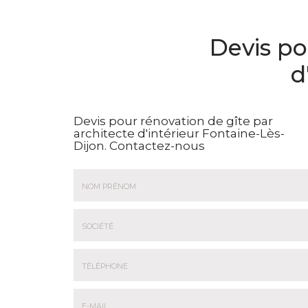
Devis po
d
Devis pour rénovation de gîte par
architecte d'intérieur Fontaine-Lès-
Dijon.
Contactez-nous
Nom
&
Prénom
Société
*
:
Téléphone