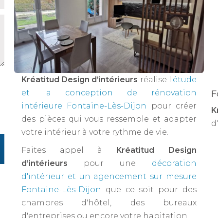
Kréatitud Design d’intérieurs
réalise l'
étude
et la conception de rénovation
F
intérieure Fontaine-Lès-Dijon
pour créer
K
des pièces qui vous ressemble et adapter
d'
votre intérieur à votre rythme de vie.
Faites appel à
Kréatitud Design
d’intérieurs
pour une
décoration
d'intérieur et un agencement sur mesure
Fontaine-Lès-Dijon
que ce soit pour des
chambres d'hôtel, des bureaux
d'entreprises ou encore votre habitation.