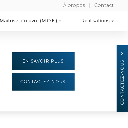
À propos
|
Contact
Maîtrise d'œuvre (M.O.E.)
Réalisations
aître d'œuvre
Particuliers
hantier
Professionnels
artenaires
Hôtellerie / Gîtes
EN SAVOIR PLUS
CONTACTEZ-NOUS
Investisseurs / Bailleurs
CONTACTEZ-
NOUS