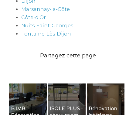
Dijon
Marsannay-la-Côte
Côte-d'Or
Nuits-Saint-Georges
Fontaine-Lès-Dijon
B.I.V.B. -
ISOLE PLUS -
Rénovation
Rénovation
show-room
intérieure
de l'accueil -
de
d'une maison
Beaune
présentation
à Rouvres-
de solutions
en-Plaine