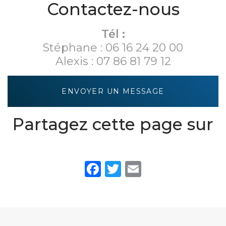
Contactez-nous
de
revalorisations
énergétiques
Tél :
- M...
Stéphane :
06 16 24 20 00
Alexis :
07 86 81 79 12
ENVOYER UN MESSAGE
Partagez cette page sur
Facebook
Twitter
Email