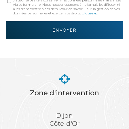
J'autorise ce site à conserver mes données personnelles transmises
via ce formulaire. Nous nous engageons à ne jamais les diffuser ni
:
à les transmettre à des tiers. Pour en savoir + sur la gestion de vos
données personnelles et exercer vos droits,
cliquez-ici
.
*
Acceptation
RGPD
ENVOYER
*
Zone d'intervention
Dijon
Côte-d'Or