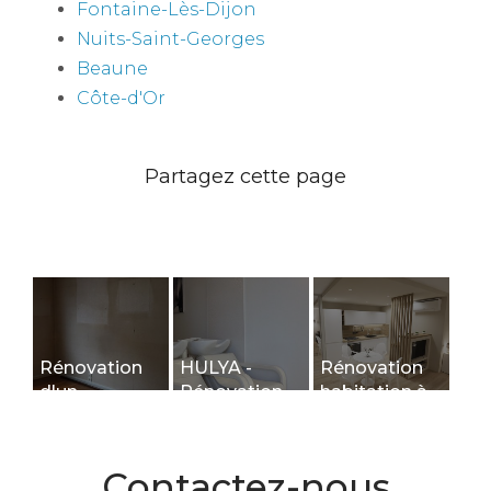
Fontaine-Lès-Dijon
Nuits-Saint-Georges
Beaune
Côte-d'Or
Rénovation
HULYA -
Rénovation
d'un
Rénovation
habitation à
logement
d'un salon de
Dijon
étudiant à
coiffure -
Dijon
Dijon
Contactez-nous