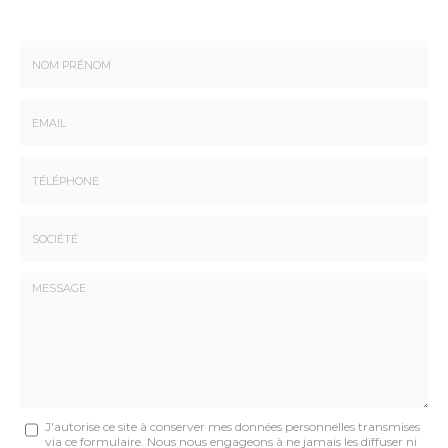
Nom
-
Prénom
Email
:
:
*
*
Tél.
:
*
Société
:
Message
J'autorise ce site à conserver mes données personnelles transmises
via ce formulaire. Nous nous engageons à ne jamais les diffuser ni