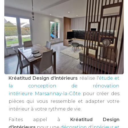
Kréatitud Design d’intérieurs
réalise l'
étude et
la conception de rénovation
intérieure Marsannay-la-Côte
pour créer des
pièces qui vous ressemble et adapter votre
intérieur à votre rythme de vie.
Faites appel à
Kréatitud Design
d’intérieurs
pour une
décoration d'intérieur et