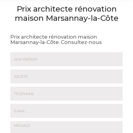
Prix architecte rénovation
maison Marsannay-la-Côte
Prix architecte rénovation maison
Marsannay-la-Côte.
Consultez-nous
Nom
&
Prénom
Société
*
:
Téléphone
E-
mail