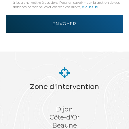
:
à les transmettre à des tiers. Pour en savoir + sur la gestion de vos
données personnelles et exercer vos droits,
cliquez-ici
.
*
Acceptation
RGPD
ENVOYER
*
Zone d'intervention
Dijon
Côte-d'Or
Beaune