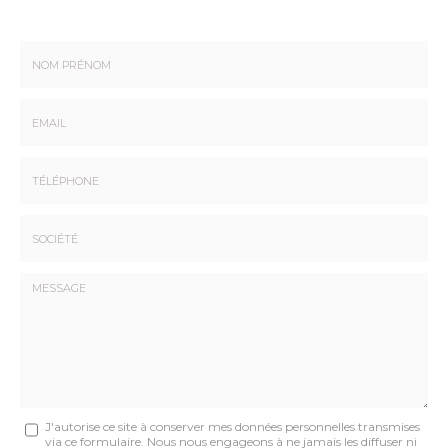
Nom
-
Prénom
Email
:
:
*
*
Tél.
:
*
Société
:
Message
J'autorise ce site à conserver mes données personnelles transmises
via ce formulaire. Nous nous engageons à ne jamais les diffuser ni