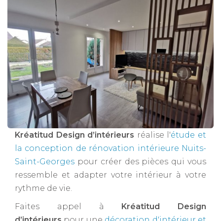
Kréatitud Design d’intérieurs
réalise l'
étude et
la conception de rénovation intérieure Nuits-
Saint-Georges
pour créer des pièces qui vous
ressemble et adapter votre intérieur à votre
rythme de vie.
Faites appel à
Kréatitud Design
d’intérieurs
pour une
décoration d'intérieur et