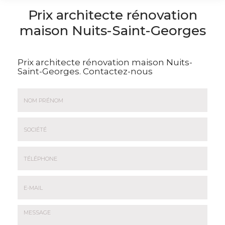
Prix architecte rénovation
maison Nuits-Saint-Georges
Prix architecte rénovation maison Nuits-
Saint-Georges.
Contactez-nous
Nom
&
Prénom
Société
*
:
Téléphone
E-
mail