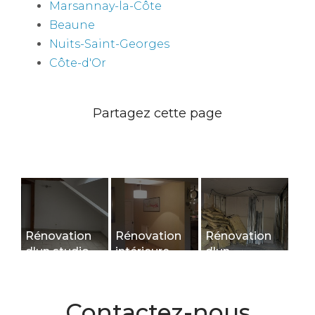
Marsannay-la-Côte
Beaune
Nuits-Saint-Georges
Côte-d'Or
Rénovation
Rénovation
Rénovation
d'un studio
intérieure
d'un
en duplex à
d'une maison
logement de
Dijon
à Rouvres-
tourisme à
en-Plaine
Dijon
Contactez-nous