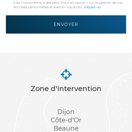
:
à les transmettre à des tiers. Pour en savoir + sur la gestion de vos
données personnelles et exercer vos droits,
cliquez-ici
.
*
Acceptation
RGPD
ENVOYER
*
Zone d'intervention
Dijon
Côte-d'Or
Beaune