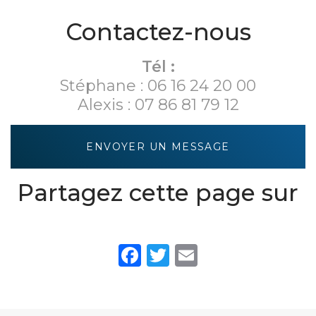
Dijon
mobilier sur-
mesure à
Contactez-nous
Dijon
Tél :
Stéphane :
06 16 24 20 00
Alexis :
07 86 81 79 12
ENVOYER UN MESSAGE
Partagez cette page sur
Facebook
Twitter
Email