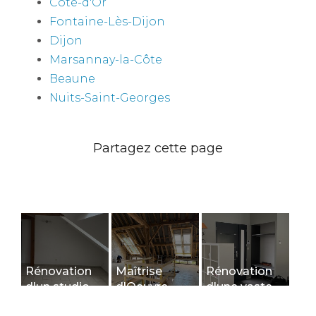
Côte-d'Or
Fontaine-Lès-Dijon
Dijon
Marsannay-la-Côte
Beaune
Nuits-Saint-Georges
Rénovation
Maîtrise
Rénovation
d'un studio
d'Oeuvre
d'une vaste
en duplex à
(M.O.E.)
pièce de vie -