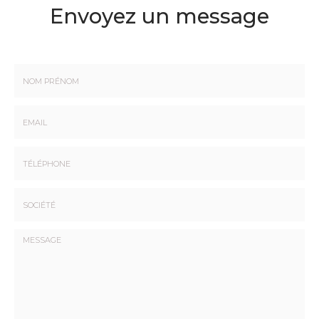
Envoyez un message
Nom
-
Prénom
Email
:
:
*
*
Tél.
:
*
Société
: