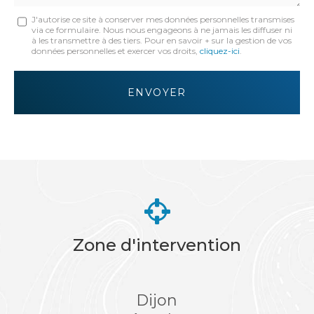
Message
J'autorise ce site à conserver mes données personnelles transmises
via ce formulaire. Nous nous engageons à ne jamais les diffuser ni
:
à les transmettre à des tiers. Pour en savoir + sur la gestion de vos
données personnelles et exercer vos droits,
cliquez-ici
.
*
Acceptation
RGPD
ENVOYER
*
Zone d'intervention
Dijon