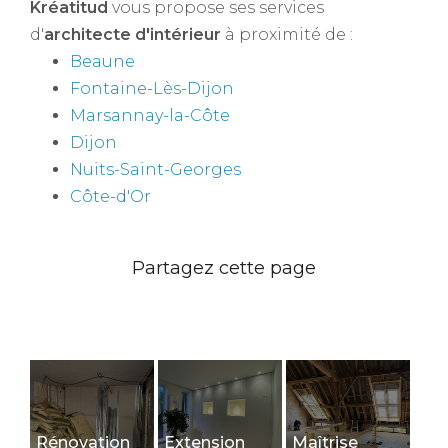
Kréatitud
vous propose ses services
d'
architecte d'intérieur
à proximité de :
Beaune
Fontaine-Lès-Dijon
Marsannay-la-Côte
Dijon
Nuits-Saint-Georges
Côte-d'Or
Rénovation
Extension
Maîtrise