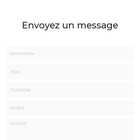
Envoyez un message
Nom
-
Prénom
Email
:
:
*
*
Tél.
:
*
Société
: