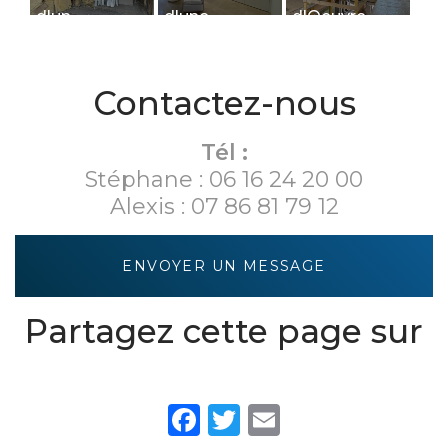
d'un
d'une
d'Oeuvre
logement de
habitation de
(M.O.E.)
tourisme à
35 m² pour la
Dijon
création
Contactez-nous
d'une pièce
d'entrée.
Tél :
Stéphane :
06 16 24 20 00
Alexis :
07 86 81 79 12
ENVOYER UN MESSAGE
Partagez cette page sur
Facebook
Twitter
Email