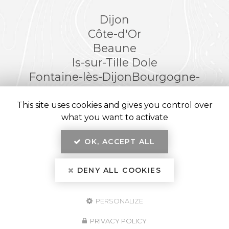
Dijon
Côte-d'Or
Beaune
Is-sur-Tille
Dole
Fontaine-lès-Dijon
Bourgogne-
Franche-Comté
This site uses cookies and gives you control over
what you want to activate
OK, ACCEPT ALL
En savoir +
Kréatitud Design d’intérieurs, architecte et décorateur
d’intérieur
à Dijon
DENY ALL COOKIES
Kréatitud
Mentions légales
-
Plan du site
-
Liens utiles
-
Secteur
-
Cookies
PERSONALIZE
Création et référencement de site Internet
Fermer
Demande de Devis
Notre savoir-faire : Architecte d'intérieur à Dijon
PRIVACY POLICY