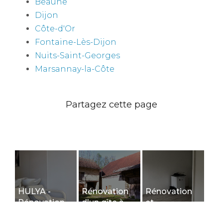
Beaune
Dijon
Côte-d'Or
Fontaine-Lès-Dijon
Nuits-Saint-Georges
Marsannay-la-Côte
HULYA -
Rénovation
Rénovation
Rénovation
d'un gîte à
et
d'un salon de
Courtivron:
aménagement