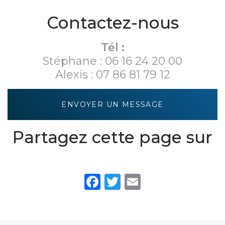
coiffure -
LES
d'un studio
Dijon
DEPENDANCES
meublé à
Contactez-nous
- LA GRANGE
Dijon
Tél :
Stéphane :
06 16 24 20 00
Alexis :
07 86 81 79 12
ENVOYER UN MESSAGE
Partagez cette page sur
Facebook
Twitter
Email