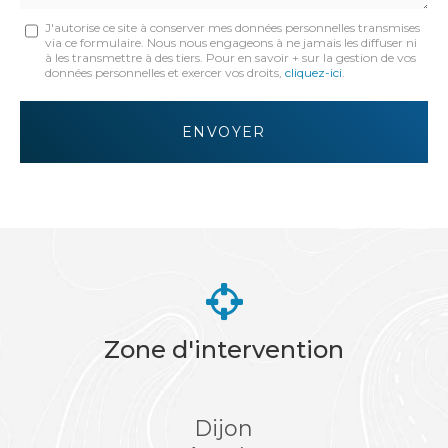
Message
J'autorise ce site à conserver mes données personnelles transmises
via ce formulaire. Nous nous engageons à ne jamais les diffuser ni
:
à les transmettre à des tiers. Pour en savoir + sur la gestion de vos
données personnelles et exercer vos droits,
cliquez-ici
.
*
Acceptation
RGPD
ENVOYER
*
Zone d'intervention
Dijon