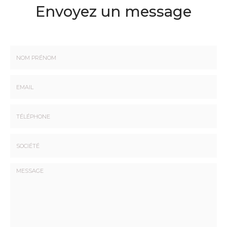
Envoyez un message
Nom
-
Prénom
Email
:
:
*
*
Tél.
:
*
Société
: