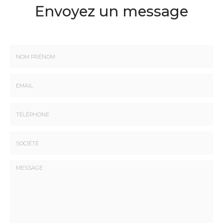
Envoyez un message
Nom
-
Prénom
Email
:
:
*
*
Tél.
:
*
Société
: