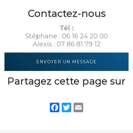
LES
DEPENDANCES
Contactez-nous
- L'ECURIE
Tél :
Stéphane :
06 16 24 20 00
Alexis :
07 86 81 79 12
ENVOYER UN MESSAGE
Partagez cette page sur
Facebook
Twitter
Email