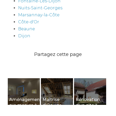
Fontaine-Lès-Dijon
Nuits-Saint-Georges
Marsannay-la-Côte
Côte-d'Or
Beaune
Dijon
Aménagement
Maîtrise
Rénovation
sur-mesure à
d'Oeuvre
d'un gite à
Dijon
(M.O.E.)
Courtivron: