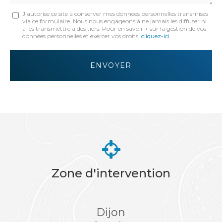
Message
J'autorise ce site à conserver mes données personnelles transmises
via ce formulaire. Nous nous engageons à ne jamais les diffuser ni
:
à les transmettre à des tiers. Pour en savoir + sur la gestion de vos
données personnelles et exercer vos droits,
cliquez-ici
.
*
Acceptation
RGPD
ENVOYER
*
Zone d'intervention
Dijon