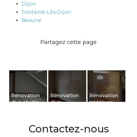
Dijon
Fontaine-Lès-Dijon
Beaune
Rénovation
Rénovation
Rénovation
d'un studio
d'un
intérieure
en duplex à
logement
d'une maison
Dijon
étudiant à
à Rouvres-
Dijon
en-Plaine
Contactez-nous