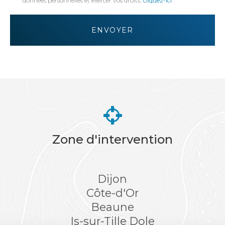
données personnelles et exercer vos droits,
cliquez-ici
.
*
Acceptation
RGPD
ENVOYER
*
Zone d'intervention
Dijon
Côte-d'Or
Beaune
Is-sur-Tille
Dole