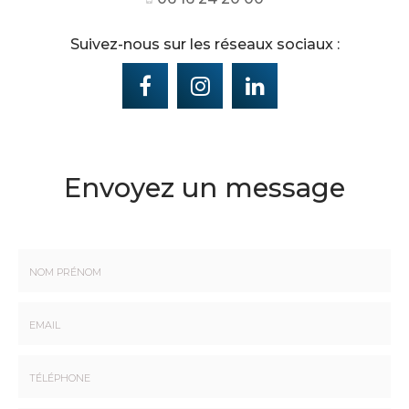
Suivez-nous sur les réseaux sociaux :
Envoyez un message
Nom
-
Prénom
Email
:
:
*
*