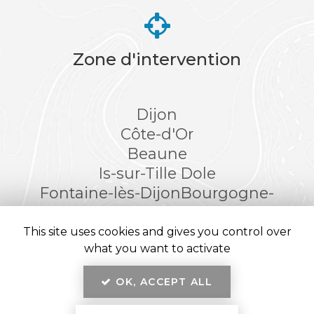
Zone d'intervention
Dijon
Côte-d'Or
Beaune
Is-sur-Tille
Dole
Fontaine-lès-Dijon
Bourgogne-
Franche-Comté
This site uses cookies and gives you control over
what you want to activate
OK, ACCEPT ALL
En savoir +
Kréatitud Design d’intérieurs, architecte et décorateur