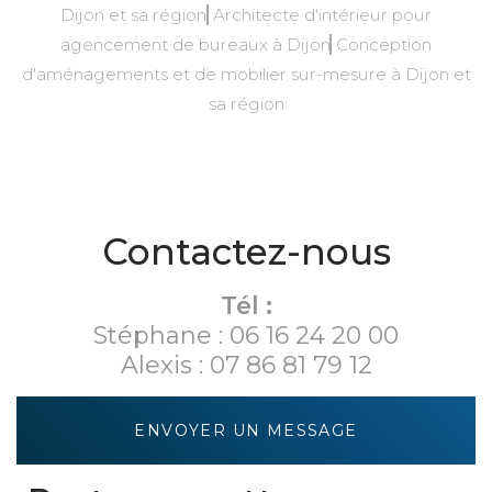
Dijon et sa région
Architecte d'intérieur pour
agencement de bureaux à Dijon
Conception
d'aménagements et de mobilier sur-mesure à Dijon et
sa région
Contactez-nous
Tél :
Stéphane :
06 16 24 20 00
Alexis :
07 86 81 79 12
ENVOYER UN MESSAGE